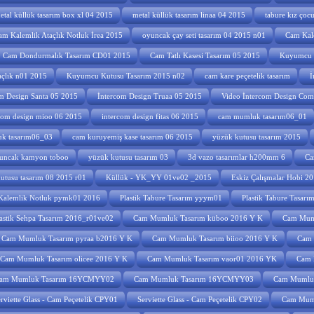
etal küllük tasarım box xl 04 2015
metal küllük tasarım linaa 04 2015
tabure kız çoc
am Kalemlik Ataçlık Notluk İrea 2015
oyuncak çay seti tasarım 04 2015 n01
Cam Kal
Cam Dondurmalık Tasarım CD01 2015
Cam Tatlı Kasesi Tasarım 05 2015
Kuyumcu K
açlık n01 2015
Kuyumcu Kutusu Tasarım 2015 n02
cam kare peçetelik tasarım
İ
m Design Santa 05 2015
İntercom Design Truaa 05 2015
Video İntercom Design Co
com design mioo 06 2015
intercom design fitas 06 2015
cam mumluk tasarım06_01
k tasarım06_03
cam kuruyemiş kase tasarım 06 2015
yüzük kutusu tasarım 2015
uncak kamyon toboo
yüzük kutusu tasarım 03
3d vazo tasarımlar h200mm 6
Ca
utusu tasarım 08 2015 r01
Küllük - YK_YY 01ve02 _2015
Eskiz Çalışmalar Hobi 2
 Kalemlik Notluk pymk01 2016
Plastik Tabure Tasarım yyym01
Plastik Tabure Tasar
astik Sehpa Tasarım 2016_r01ve02
Cam Mumluk Tasarım küboo 2016 Y K
Cam Muml
Cam Mumluk Tasarım pyraa b2016 Y K
Cam Mumluk Tasarım biioo 2016 Y K
Cam 
Cam Mumluk Tasarım olicee 2016 Y K
Cam Mumluk Tasarım vaor01 2016 YK
Cam 
am Mumluk Tasarım 16YCMYY02
Cam Mumluk Tasarım 16YCMYY03
Cam Mumlu
rviette Glass - Cam Peçetelik CPY01
Serviette Glass - Cam Peçetelik CPY02
Cam Mum