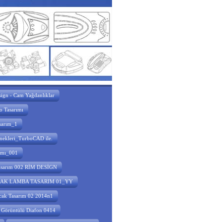
sign - Cam Yağdanlıklar
o Tasarımı
sarım_1
nekleri_TurboCAD ile.
rımı_001
Tasarım 002 RİM DESİGN
AK LAMBA TASARIM 01_YY
cak Tasarım 02 2014n1
Görüntülü Diafon 0414