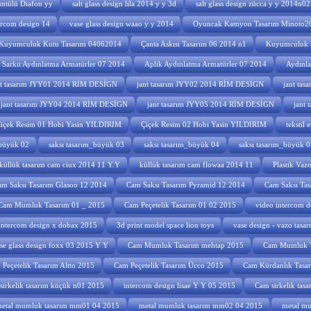
ntülü Diafon yy
salt glass design lila 2014 y y 3d
salt glass design zücca y y 2014n02
ercom design 14
vase glass design waao y y 2014
Oyuncak Kamyon Tasarım Minoto2
Kuyumculuk Kutu Tasarım 04062014
Çanta Askısı Tasarım 06 2014 n1
Kuyumculuk 
Sarkıt Aydınlatma Armatürler 07 2014
Aplik Aydınlatma Armatürler 07 2014
Aydınla
nt tasarım JYY01 2014 RİM DESİGN
jant tasarım JYY02 2014 RİM DESİGN
jant ta
jant tasarım JYY04 2014 RİM DESİGN
jant tasarım JYY05 2014 RİM DESİGN
jant
içek Resim 01 Hobi Yasin YILDIRIM
Çiçek Resim 02 Hobi Yasin YILDIRIM
tekstil 
_büyük 02
saksı tasarım_büyük 03
saksı tasarım_büyük 04
saksı tasarım_büyük 0
küllük tasarım cam ciux 2014 11 Y.Y
küllük tasarım cam flowaa 2014 11
Plastik Vaz
m Saksı Tasarım Glasoo 12 2014
Cam Saksı Tasarım Pyramid 12 2014
Cam Saksı Tas
Cam Mumluk Tasarım 01 _ 2015
Cam Peçetelik Tasarım 01 02 2015
video intercom d
intercom design x dobax 2015
3d print model space lion toys
vase design - vazo tasa
se glass design foxx 03 2015 Y Y
Cam Mumluk Tasarım mehtap 2015
Cam Mumluk T
Peçetelik Tasarım Altto 2015
Cam Peçetelik Tasarım Ücco 2015
Cam Kürdanlık Tasa
sirkelik tasarım küçük n01 2015
intercom design lisae Y Y 05 2015
Cam sirkelik tas
etal mumluk tasarım mm01 04 2015
metal mumluk tasarım mm02 04 2015
metal m