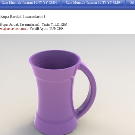
Cam Mumluk Tasarım 16NY YY CM03
Cam Mumluk Tasarım 16NY YY CM04
3d 
n Kupa Bardak Tasarımlarım1
 Kupa Bardak Tasarımlarım1_Yasin YILDIRIM:
.ajanscenter.com.tr
Yetkili Aydın TUNCER