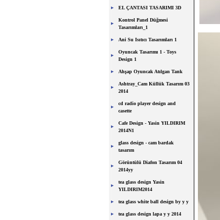
EL ÇANTASI TASARIMI 3D
Kontrol Panel Düğmesi
Tasarımları_1
Ani Su Isıtıcı Tasarımları 1
Oyuncak Tasarımı 1 - Toys
Design 1
Ahşap Oyuncak Atılgan Tank
Ashtray_Cam Küllük Tasarım 03
2014
cd radio player design and
casette
Cafe Design - Yasin YILDIRIM
2014N1
glass design - cam bardak
tasarım
Görüntülü Diafon Tasarım 04
2014yy
tea glass design Yasin
YILDIRIM2014
tea glass white ball design by y y
tea glass design lapa y y 2014