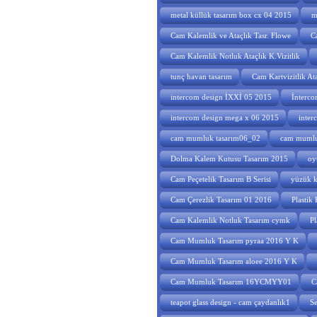
metal küllük tasarım box cx 04 2015
m
Cam Kalemlik ve Ataçlık Tasr. Flowe
C
Cam Kalemlik Notluk Ataçlık K.Vizitlik
tunç havan tasarım
Cam Kartvizitlik At
intercom design İXXİ 05 2015
İnterco
intercom design mega x 06 2015
inter
cam mumluk tasarım06_02
cam mumlu
Dolma Kalem Kutusu Tasarım 2015
oy
Cam Peçetelik Tasarım B Serisi
yüzük k
Cam Çerezlik Tasarım 01 2016
Plastik
Cam Kalemlik Notluk Tasarım cymk
Pl
Cam Mumluk Tasarım pyraa 2016 Y K
Cam Mumluk Tasarım aloee 2016 Y K
Cam Mumluk Tasarım 16YCMYY01
C
teapot glass design - cam çaydanlık1
Se