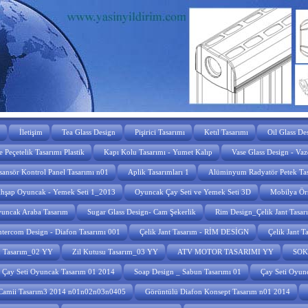
İletişim
Tea Glass Design
Pişirici Tasarımı
Ketıl Tasarımı
Oil Glass De
 Peçetelik Tasarımı Plastik
Kapı Kolu Tasarımı - Yumet Kalıp
Vase Glass Design - Vaz
sansör Kontrol Panel Tasarımı n01
Aplik Tasarımları 1
Alüminyum Radyatör Petek Ta
hşap Oyuncak - Yemek Seti 1_2013
Oyuncak Çay Seti ve Yemek Seti 3D
Mobilya Ör
uncak Araba Tasarım
Sugar Glass Design- Cam Şekerlik
Rim Design_Çelik Jant Tasa
ntercom Design - Diafon Tasarımı 001
Çelik Jant Tasarım - RİM DESİGN
Çelik Jant 
u Tasarım_02 YY
Zil Kutusu Tasarım_03 YY
ATV MOTOR TASARIMI YY
SOK
Çay Seti Oyuncak Tasarım 01 2014
Soap Design _ Sabun Tasarımı 01
Çay Seti Oyun
Camii Tasarım3 2014 n01n02n03n0405
Görüntülü Diafon Konsept Tasarım n01 2014