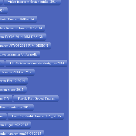
video intercom design mididi 2014
014
Kutu Tasarım 16062014
tma Armatür Tasarım 07 2014
sarım JYY03 2014 RİM DESİGN
 tasarım JYY06 2014 RİM DESİGN
etiket tasarımlar Umbrasolis
5
küllük tasarım cam star design yy2014
o Tasarım 2014 n1 Y Y
arım Flat 12 2014
esign x star 2015
rım Y Y
Plastik Kirli Sepeti Tasarım
asarım mimoza 2015
rım
Cam Kürdanlık Tasarım 02 _ 2015
arım küçük n02 2015
umluk tasarım mm03 04 2015