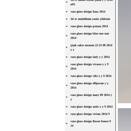
n01
vase glass design liaac 2014
3d ev modelleme yasin yıldırım
vase glass design pozzaa 2014
vase glass design blue one star
2014
çiçek saksı tasarım 22-23 08 2014
y y
vase glass design lady y y 2014
vase glass design vivasse y y 9
2014
vase glass design viki y y 9 2014
vase glass design ellipscan y y
2014
vase glass design mary 09 2014 y
y
vase glass design antic y y 9 2014
vase glass design vivian 2014 9
vase glass design flower house 9
14