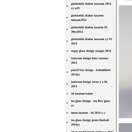
görüntülü diafon tasarımı 2014
yy n29
görüntülü diafon tasarım
mioxan2014
görüntülü diafon tasarım 04
30yy2014
görüntülü diafon tasarımı yy 05
2014
sugar glass design cuuppi 2014
intercom design blue carisma
2014
pencil box design - kalemlikler
2014yy
intercom design arcxa y y 06
2014
3d tasarım balon
tea glass design - tea flow glass
yy
mum tasarım - 3d 2014 y y
tea glass design green lineball
2014yy
3d ev model örnek çizim y y 2014