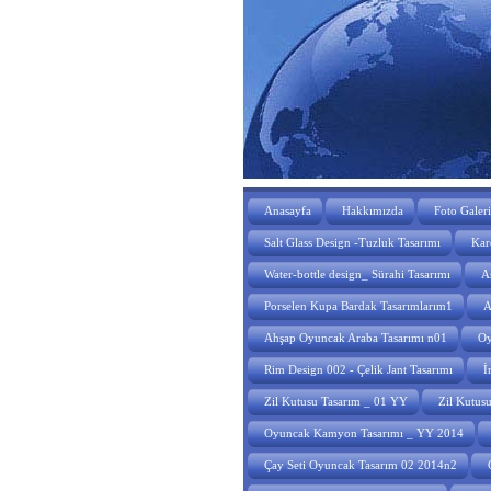
Anasayfa
Hakkımızda
Foto Galeri
Salt Glass Design -Tuzluk Tasarımı
Kare
Water-bottle design_ Sürahi Tasarımı
A
Porselen Kupa Bardak Tasarımlarım1
A
Ahşap Oyuncak Araba Tasarımı n01
Oy
Rim Design 002 - Çelik Jant Tasarımı
İ
Zil Kutusu Tasarım _ 01 YY
Zil Kutus
Oyuncak Kamyon Tasarımı _ YY 2014
Çay Seti Oyuncak Tasarım 02 2014n2