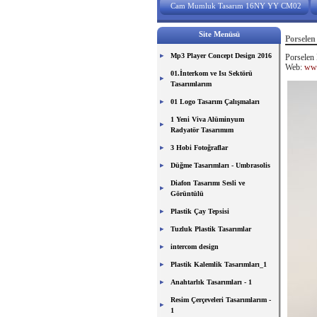
Cam Mumluk Tasarım 16NY YY CM02
Site Menüsü
Porsele
Mp3 Player Concept Design 2016
Porselen
Web:
www
01.İnterkom ve Isı Sektörü
Tasarımlarım
01 Logo Tasarım Çalışmaları
1 Yeni Viva Alüminyum
Radyatör Tasarımım
3 Hobi Fotoğraflar
Düğme Tasarımları - Umbrasolis
Diafon Tasarımı Sesli ve
Görüntülü
Plastik Çay Tepsisi
Tuzluk Plastik Tasarımlar
intercom design
Plastik Kalemlik Tasarımları_1
Anahtarlık Tasarımları - 1
Resim Çerçeveleri Tasarımlarım -
1