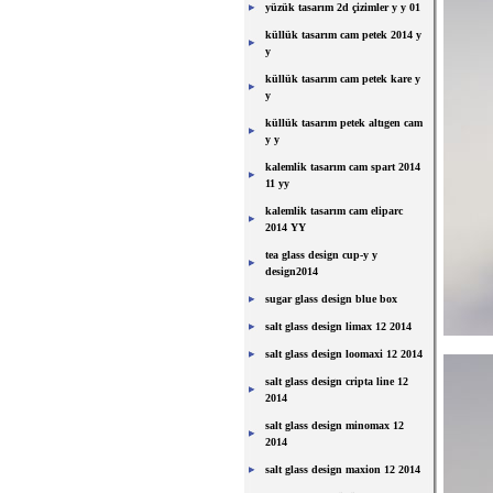
yüzük tasarım 2d çizimler y y 01
küllük tasarım cam petek 2014 y
y
küllük tasarım cam petek kare y
y
küllük tasarım petek altıgen cam
y y
kalemlik tasarım cam spart 2014
11 yy
kalemlik tasarım cam eliparc
2014 YY
tea glass design cup-y y
design2014
sugar glass design blue box
salt glass design limax 12 2014
salt glass design loomaxi 12 2014
salt glass design cripta line 12
2014
salt glass design minomax 12
2014
salt glass design maxion 12 2014