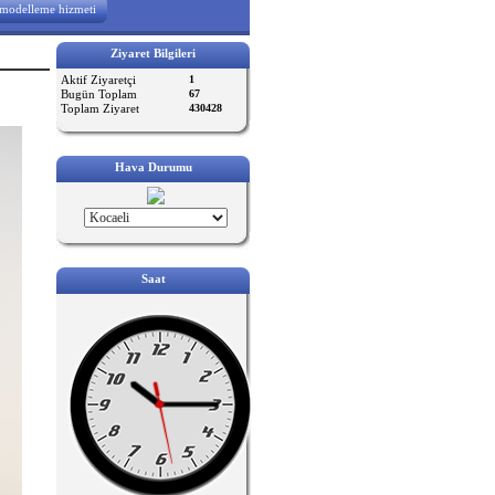
modelleme hizmeti
Ziyaret Bilgileri
Aktif Ziyaretçi
1
Bugün Toplam
67
Toplam Ziyaret
430428
Hava Durumu
Saat