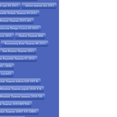
uk için 04 2015
tabure tasarım liix 2015
emlik Notluk Tasarım 04 2015
utusu Tasarım 2015 n01
ntercom Design Coxxo 05 2015
mcox 2015
Diafon Tasarım R06
Kuruyemiş Kase Tasarım 06 2015
Saat Kutusu Tasarım 2015
m Peçetelik Tasarım 07 2015
015 - 2016
ım yyym02
uk Tasarım küboo b20 16Y K
Mumluk Tasarım papali 2016 Y K
Mumluk Tasarım lampuu 2016 YK
k Tasarım 16YCMYY04
luk Tasarım 16NY YY CM01