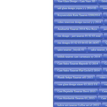
Vase Glass Design - Cam Vazo 3D
Görü
salt glass design yupia y y 2014 05
int
Kuyumculuk Kutu Tasarım 03062014
video intercom design cucoxi y y 2014
Anahtarlık Tasarım 2014 New Keys
ja
rim design - jant tasarım 01 02 03 total
rim designs 01 02 03 04 05 06 JANT
Ç
saksı tasarım _büyük 01
saksı tasarım
küllük tasarım cam carismazz yy 2014
Cam Saksı Tasarım Rapsodi 12 2014
Ca
Cam Saksı Tasarım Flat Circle12 2014
Plastik Sehpa Tasarım n01 2015
video 
vase glass design ninav 03 2015 YY
va
Cam Peçetelik Tasarım Dorri 2015
Cam 
Cam Kürdanlık Tasarım 03_2015
Cam 
kahve seti tasarım Coffee set n1 2015
m