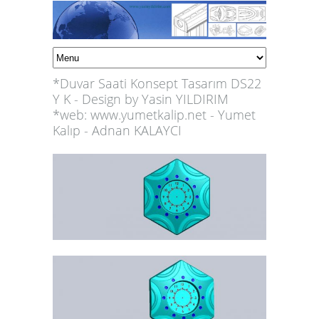
*Duvar Saati Konsept Tasarım DS22
Y K - Design by Yasin YILDIRIM
*web:
www.yumetkalip.net
- Yumet
Kalıp - Adnan KALAYCI