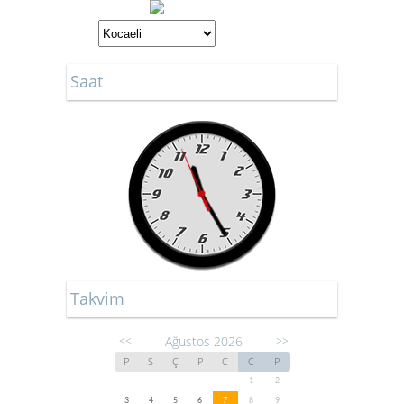
Saat
Takvim
Ağustos 2026
<<
>>
P
S
Ç
P
C
C
P
1
2
3
4
5
6
7
8
9