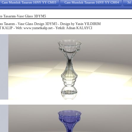
Cam Mumluk Tasarım 16NY YY CM03
Cam Mumluk Tasarım 16NY YY CM04
3d 
o Tasarım-Vase Glass 3DYM5
o Tasarım - Vase Glass Design 3DYM5 - Design by Yasin YILDIRIM
KALIP - Web: www.yumetkalip.net - Yetkili: Adnan KALAYCI