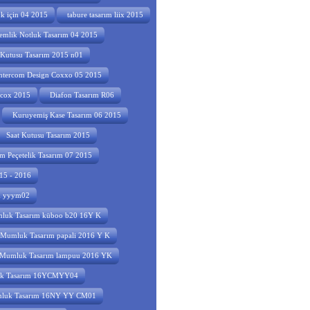
uk için 04 2015
tabure tasarım liix 2015
emlik Notluk Tasarım 04 2015
utusu Tasarım 2015 n01
ntercom Design Coxxo 05 2015
mcox 2015
Diafon Tasarım R06
Kuruyemiş Kase Tasarım 06 2015
Saat Kutusu Tasarım 2015
m Peçetelik Tasarım 07 2015
015 - 2016
ım yyym02
uk Tasarım küboo b20 16Y K
Mumluk Tasarım papali 2016 Y K
Mumluk Tasarım lampuu 2016 YK
k Tasarım 16YCMYY04
luk Tasarım 16NY YY CM01