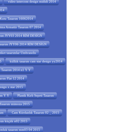
video intercom design mididi 2014
014
Kutu Tasarım 16062014
tma Armatür Tasarım 07 2014
sarım JYY03 2014 RİM DESİGN
 tasarım JYY06 2014 RİM DESİGN
etiket tasarımlar Umbrasolis
5
küllük tasarım cam star design yy2014
o Tasarım 2014 n1 Y Y
arım Flat 12 2014
esign x star 2015
rım Y Y
Plastik Kirli Sepeti Tasarım
asarım mimoza 2015
rım
Cam Kürdanlık Tasarım 02 _ 2015
arım küçük n02 2015
umluk tasarım mm03 04 2015