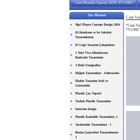
Cam Mumluk Tasarım 16NY YY CM02
Site Menüsü
Cam Vaz
Mp3 Player Concept Design 2016
*Cam Vaz
*YUMET 
01.İnterkom ve Isı Sektörü
Tasarımlarım
01 Logo Tasarım Çalışmaları
1 Yeni Viva Alüminyum
Radyatör Tasarımım
3 Hobi Fotoğraflar
Düğme Tasarımları - Umbrasolis
Diafon Tasarımı Sesli ve
Görüntülü
Plastik Çay Tepsisi
Tuzluk Plastik Tasarımlar
intercom design
Plastik Kalemlik Tasarımları_1
Anahtarlık Tasarımları - 1
Resim Çerçeveleri Tasarımlarım -
1