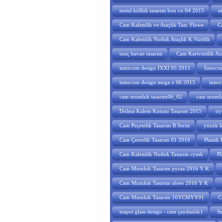
metal küllük tasarım box cx 04 2015
m
Cam Kalemlik ve Ataçlık Tasr. Flowe
C
Cam Kalemlik Notluk Ataçlık K.Vizitlik
tunç havan tasarım
Cam Kartvizitlik At
intercom design İXXİ 05 2015
İnterco
intercom design mega x 06 2015
inter
cam mumluk tasarım06_02
cam mumlu
Dolma Kalem Kutusu Tasarım 2015
oy
Cam Peçetelik Tasarım B Serisi
yüzük k
Cam Çerezlik Tasarım 01 2016
Plastik
Cam Kalemlik Notluk Tasarım cymk
Pl
Cam Mumluk Tasarım pyraa 2016 Y K
Cam Mumluk Tasarım aloee 2016 Y K
Cam Mumluk Tasarım 16YCMYY01
C
teapot glass design - cam çaydanlık1
Se