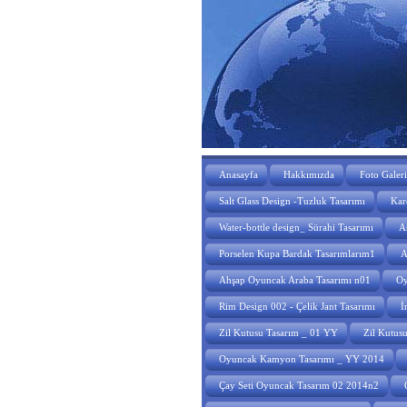
Anasayfa
Hakkımızda
Foto Galeri
Salt Glass Design -Tuzluk Tasarımı
Kare
Water-bottle design_ Sürahi Tasarımı
A
Porselen Kupa Bardak Tasarımlarım1
A
Ahşap Oyuncak Araba Tasarımı n01
Oy
Rim Design 002 - Çelik Jant Tasarımı
İ
Zil Kutusu Tasarım _ 01 YY
Zil Kutus
Oyuncak Kamyon Tasarımı _ YY 2014
Çay Seti Oyuncak Tasarım 02 2014n2