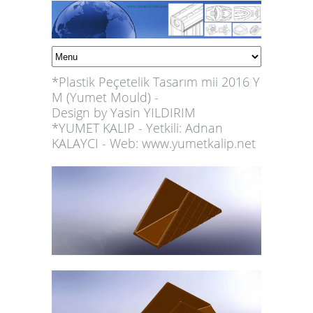
*Plastik Peçetelik Tasarım mii 2016 Y
M (Yumet Mould) -
Design by Yasin YILDIRIM
*YUMET KALIP - Yetkili: Adnan
KALAYCI - Web: www.yumetkalip.net