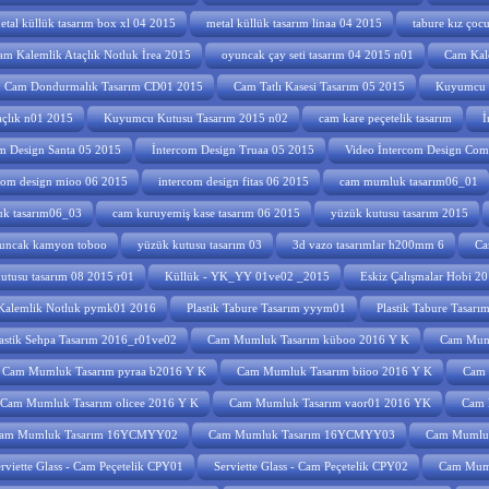
etal küllük tasarım box xl 04 2015
metal küllük tasarım linaa 04 2015
tabure kız çoc
am Kalemlik Ataçlık Notluk İrea 2015
oyuncak çay seti tasarım 04 2015 n01
Cam Kal
Cam Dondurmalık Tasarım CD01 2015
Cam Tatlı Kasesi Tasarım 05 2015
Kuyumcu K
açlık n01 2015
Kuyumcu Kutusu Tasarım 2015 n02
cam kare peçetelik tasarım
İ
m Design Santa 05 2015
İntercom Design Truaa 05 2015
Video İntercom Design Co
com design mioo 06 2015
intercom design fitas 06 2015
cam mumluk tasarım06_01
k tasarım06_03
cam kuruyemiş kase tasarım 06 2015
yüzük kutusu tasarım 2015
uncak kamyon toboo
yüzük kutusu tasarım 03
3d vazo tasarımlar h200mm 6
Ca
utusu tasarım 08 2015 r01
Küllük - YK_YY 01ve02 _2015
Eskiz Çalışmalar Hobi 2
 Kalemlik Notluk pymk01 2016
Plastik Tabure Tasarım yyym01
Plastik Tabure Tasar
astik Sehpa Tasarım 2016_r01ve02
Cam Mumluk Tasarım küboo 2016 Y K
Cam Muml
Cam Mumluk Tasarım pyraa b2016 Y K
Cam Mumluk Tasarım biioo 2016 Y K
Cam 
Cam Mumluk Tasarım olicee 2016 Y K
Cam Mumluk Tasarım vaor01 2016 YK
Cam 
am Mumluk Tasarım 16YCMYY02
Cam Mumluk Tasarım 16YCMYY03
Cam Mumlu
rviette Glass - Cam Peçetelik CPY01
Serviette Glass - Cam Peçetelik CPY02
Cam Mum