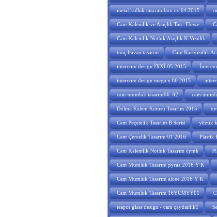
metal küllük tasarım box cx 04 2015
m
Cam Kalemlik ve Ataçlık Tasr. Flowe
C
Cam Kalemlik Notluk Ataçlık K.Vizitlik
tunç havan tasarım
Cam Kartvizitlik At
intercom design İXXİ 05 2015
İnterco
intercom design mega x 06 2015
inter
cam mumluk tasarım06_02
cam mumlu
Dolma Kalem Kutusu Tasarım 2015
oy
Cam Peçetelik Tasarım B Serisi
yüzük k
Cam Çerezlik Tasarım 01 2016
Plastik
Cam Kalemlik Notluk Tasarım cymk
Pl
Cam Mumluk Tasarım pyraa 2016 Y K
Cam Mumluk Tasarım aloee 2016 Y K
Cam Mumluk Tasarım 16YCMYY01
C
teapot glass design - cam çaydanlık1
Se