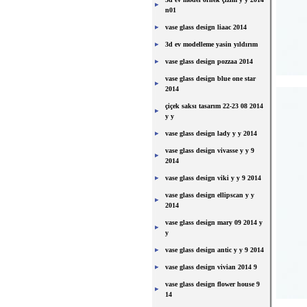
n01
vase glass design liaac 2014
3d ev modelleme yasin yıldırım
vase glass design pozzaa 2014
vase glass design blue one star
2014
çiçek saksı tasarım 22-23 08 2014
y y
vase glass design lady y y 2014
vase glass design vivasse y y 9
2014
vase glass design viki y y 9 2014
vase glass design ellipscan y y
2014
vase glass design mary 09 2014 y
y
vase glass design antic y y 9 2014
vase glass design vivian 2014 9
vase glass design flower house 9
14