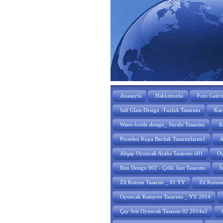
Anasayfa
Hakkımızda
Foto Galeri
Salt Glass Design -Tuzluk Tasarımı
Kare
Water-bottle design_ Sürahi Tasarımı
A
Porselen Kupa Bardak Tasarımlarım1
A
Ahşap Oyuncak Araba Tasarımı n01
Oy
Rim Design 002 - Çelik Jant Tasarımı
İ
Zil Kutusu Tasarım _ 01 YY
Zil Kutus
Oyuncak Kamyon Tasarımı _ YY 2014
Çay Seti Oyuncak Tasarım 02 2014n2