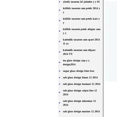
yüzük tasarım 2d çizimler y y 01
küllük tasarım cam petek 2014 y
y
küllük tasarım cam petek kare y
y
küllük tasarım petek altıgen cam
y y
kalemlik tasarım cam spart 2014
11 yy
kalemlik tasarım cam eliparc
2014 YY
tea glass design cup-y y
design2014
sugar glass design blue box
salt glass design limax 12 2014
salt glass design loomaxi 12 2014
salt glass design cripta line 12
2014
salt glass design minomax 12
2014
salt glass design maxion 12 2014