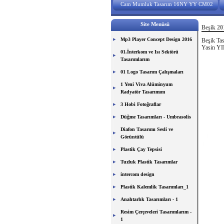
Cam Mumluk Tasarım 16NY YY CM02
Site Menüsü
Beşik 20
Mp3 Player Concept Design 2016
Beşik Ta
Yasin Y
01.İnterkom ve Isı Sektörü
Tasarımlarım
01 Logo Tasarım Çalışmaları
1 Yeni Viva Alüminyum
Radyatör Tasarımım
3 Hobi Fotoğraflar
Düğme Tasarımları - Umbrasolis
Diafon Tasarımı Sesli ve
Görüntülü
Plastik Çay Tepsisi
Tuzluk Plastik Tasarımlar
intercom design
Plastik Kalemlik Tasarımları_1
Anahtarlık Tasarımları - 1
Resim Çerçeveleri Tasarımlarım -
1