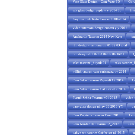
Vase Glass Design - Cam Vazo 3D
Görü
salt glass design yupia y y 2014 05
int
Kuyumculuk Kutu Tasarım 03062014
video intercom design cucoxi y y 2014
Anahtarlık Tasarım 2014 New Keys
ja
rim design - jant tasarım 01 02 03 total
rim designs 01 02 03 04 05 06 JANT
Ç
saksı tasarım _büyük 01
saksı tasarım
küllük tasarım cam carismazz yy 2014
Cam Saksı Tasarım Rapsodi 12 2014
Ca
Cam Saksı Tasarım Flat Circle12 2014
Plastik Sehpa Tasarım n01 2015
video 
vase glass design ninav 03 2015 YY
va
Cam Peçetelik Tasarım Dorri 2015
Cam 
Cam Kürdanlık Tasarım 03_2015
Cam 
kahve seti tasarım Coffee set n1 2015
m