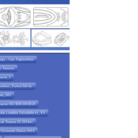
sign - Cam Yağdanlıklar
o Tasarımı
sarım_1
nekleri_TurboCAD ile.
rımı_001
Tasarım 002 RİM DESİGN
AK LAMBA TASARIM 01_YY
cak Tasarım 02 2014n1
Görüntülü Diafon 0414