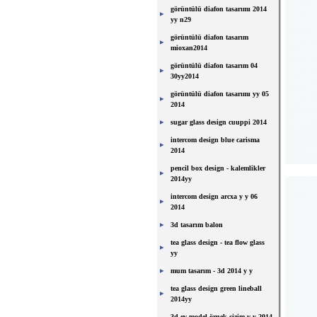
görüntülü diafon tasarımı 2014
yy n29
görüntülü diafon tasarım
mioxan2014
görüntülü diafon tasarım 04
30yy2014
görüntülü diafon tasarımı yy 05
2014
sugar glass design cuuppi 2014
intercom design blue carisma
2014
pencil box design - kalemlikler
2014yy
intercom design arcxa y y 06
2014
3d tasarım balon
tea glass design - tea flow glass
yy
mum tasarım - 3d 2014 y y
tea glass design green lineball
2014yy
3d ev model örnek çizim y y 2014