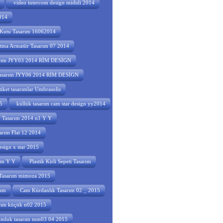
video intercom design mididi 2014
014
Kutu Tasarım 16062014
tma Armatür Tasarım 07 2014
sarım JYY03 2014 RİM DESİGN
 tasarım JYY06 2014 RİM DESİGN
etiket tasarımlar Umbrasolis
5
küllük tasarım cam star design yy2014
o Tasarım 2014 n1 Y Y
arım Flat 12 2014
esign x star 2015
rım Y Y
Plastik Kirli Sepeti Tasarım
asarım mimoza 2015
rım
Cam Kürdanlık Tasarım 02 _ 2015
arım küçük n02 2015
umluk tasarım mm03 04 2015