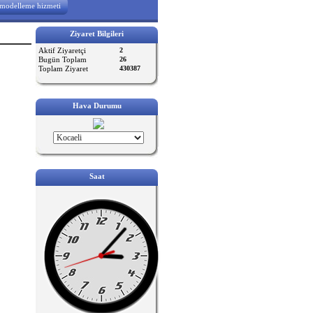
modelleme hizmeti
Ziyaret Bilgileri
Aktif Ziyaretçi
2
Bugün Toplam
26
Toplam Ziyaret
430387
Hava Durumu
Saat