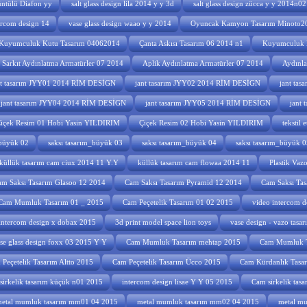
ntülü Diafon yy
salt glass design lila 2014 y y 3d
salt glass design zücca y y 2014n02
ercom design 14
vase glass design waao y y 2014
Oyuncak Kamyon Tasarım Minoto2
Kuyumculuk Kutu Tasarım 04062014
Çanta Askısı Tasarım 06 2014 n1
Kuyumculuk 
Sarkıt Aydınlatma Armatürler 07 2014
Aplik Aydınlatma Armatürler 07 2014
Aydınla
nt tasarım JYY01 2014 RİM DESİGN
jant tasarım JYY02 2014 RİM DESİGN
jant ta
jant tasarım JYY04 2014 RİM DESİGN
jant tasarım JYY05 2014 RİM DESİGN
jant
içek Resim 01 Hobi Yasin YILDIRIM
Çiçek Resim 02 Hobi Yasin YILDIRIM
tekstil 
_büyük 02
saksı tasarım_büyük 03
saksı tasarım_büyük 04
saksı tasarım_büyük 0
küllük tasarım cam ciux 2014 11 Y.Y
küllük tasarım cam flowaa 2014 11
Plastik Vaz
m Saksı Tasarım Glasoo 12 2014
Cam Saksı Tasarım Pyramid 12 2014
Cam Saksı Tas
Cam Mumluk Tasarım 01 _ 2015
Cam Peçetelik Tasarım 01 02 2015
video intercom d
intercom design x dobax 2015
3d print model space lion toys
vase design - vazo tasa
se glass design foxx 03 2015 Y Y
Cam Mumluk Tasarım mehtap 2015
Cam Mumluk T
Peçetelik Tasarım Altto 2015
Cam Peçetelik Tasarım Ücco 2015
Cam Kürdanlık Tasa
sirkelik tasarım küçük n01 2015
intercom design lisae Y Y 05 2015
Cam sirkelik tas
etal mumluk tasarım mm01 04 2015
metal mumluk tasarım mm02 04 2015
metal m