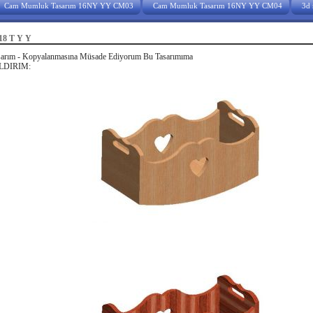
Cam Mumluk Tasarım 16NY YY CM03
Cam Mumluk Tasarım 16NY YY CM04
3d 
18 T Y Y
sarım - Kopyalanmasına Müsade Ediyorum Bu Tasarımıma
ILDIRIM: