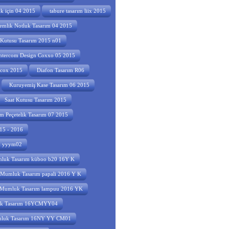
uk için 04 2015
tabure tasarım liix 2015
emlik Notluk Tasarım 04 2015
utusu Tasarım 2015 n01
ntercom Design Coxxo 05 2015
mcox 2015
Diafon Tasarım R06
Kuruyemiş Kase Tasarım 06 2015
Saat Kutusu Tasarım 2015
m Peçetelik Tasarım 07 2015
015 - 2016
ım yyym02
uk Tasarım küboo b20 16Y K
Mumluk Tasarım papali 2016 Y K
Mumluk Tasarım lampuu 2016 YK
k Tasarım 16YCMYY04
luk Tasarım 16NY YY CM01