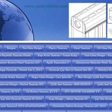
İletişim
Tea Glass Design
Pişirici Tasarımı
Ketıl Tasarımı
Oil Glass De
 Peçetelik Tasarımı Plastik
Kapı Kolu Tasarımı - Yumet Kalıp
Vase Glass Design - Vaz
sansör Kontrol Panel Tasarımı n01
Aplik Tasarımları 1
Alüminyum Radyatör Petek Ta
hşap Oyuncak - Yemek Seti 1_2013
Oyuncak Çay Seti ve Yemek Seti 3D
Mobilya Ör
uncak Araba Tasarım
Sugar Glass Design- Cam Şekerlik
Rim Design_Çelik Jant Tasa
ntercom Design - Diafon Tasarımı 001
Çelik Jant Tasarım - RİM DESİGN
Çelik Jant 
u Tasarım_02 YY
Zil Kutusu Tasarım_03 YY
ATV MOTOR TASARIMI YY
SOK
Çay Seti Oyuncak Tasarım 01 2014
Soap Design _ Sabun Tasarımı 01
Çay Seti Oyun
Camii Tasarım3 2014 n01n02n03n0405
Görüntülü Diafon Konsept Tasarım n01 2014