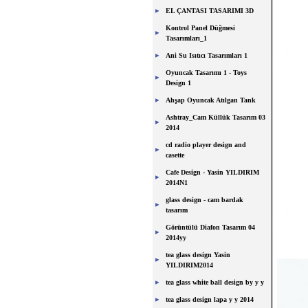
EL ÇANTASI TASARIMI 3D
Kontrol Panel Düğmesi
Tasarımları_1
Ani Su Isıtıcı Tasarımları 1
Oyuncak Tasarımı 1 - Toys
Design 1
Ahşap Oyuncak Atılgan Tank
Ashtray_Cam Küllük Tasarım 03
2014
cd radio player design and
casette
Cafe Design - Yasin YILDIRIM
2014N1
glass design - cam bardak
tasarım
Görüntülü Diafon Tasarım 04
2014yy
tea glass design Yasin
YILDIRIM2014
tea glass white ball design by y y
tea glass design lapa y y 2014