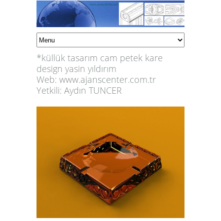
*küllük tasarım cam petek kare
design yasin yıldırım
Web:
www.ajanscenter.com.tr
Yetkili: Aydın TUNCER